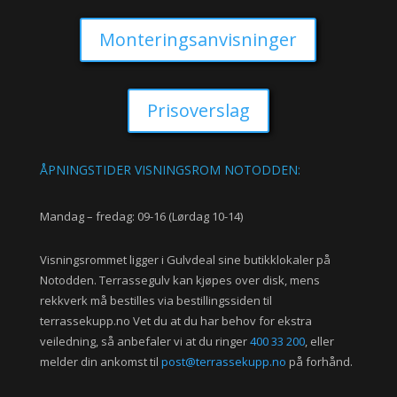
Monteringsanvisninger
Prisoverslag
ÅPNINGSTIDER VISNINGSROM NOTODDEN:
Mandag – fredag: 09-16 (Lørdag 10-14)
Visningsrommet ligger i Gulvdeal sine butikklokaler på
Notodden. Terrassegulv kan kjøpes over disk, mens
rekkverk må bestilles via bestillingssiden til
terrassekupp.no Vet du at du har behov for ekstra
veiledning, så anbefaler vi at du ringer
400 33 200
, eller
melder din ankomst til
post@terrassekupp.no
på forhånd.