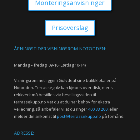
Monteringsanvisninger
Prisoverslag
ÅPNINGSTIDER VISNINGSROM NOTODDEN:
Mandag – fredag: 09-16 (Lørdag 10-14)
Visningsrommet ligger i Gulvdeal sine butikklokaler på
Notodden. Terrassegulv kan kjøpes over disk, mens
rekkverk må bestilles via bestillingssiden til
terrassekupp.no Vet du at du har behov for ekstra
veiledning, så anbefaler vi at du ringer
400 33 200
, eller
melder din ankomst til
post@terrassekupp.no
på forhånd.
ADRESSE: