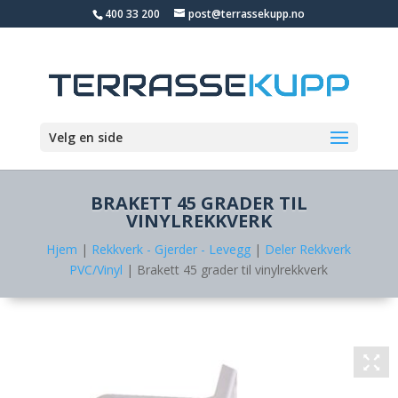
400 33 200
post@terrassekupp.no
Velg en side
BRAKETT 45 GRADER TIL
VINYLREKKVERK
Hjem
|
Rekkverk - Gjerder - Levegg
|
Deler Rekkverk
PVC/Vinyl
| Brakett 45 grader til vinylrekkverk