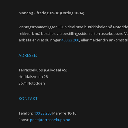
Mandag – fredag: 09-16 (Lørdag 10-14)
Visningsrommet ligger i Gulvdeal sine butikklokaler på Notodd
rekkverk må bestilles via bestillingssiden til terrassekupp.no V
anbefaler vi at du ringer
400 33 200
, eller melder din ankomst ti
ADRESSE:
Terrassekupp (Gulvdeal AS)
Heddalsveien 28
3674 Notodden
KONTAKT:
Telefon:
400 33 200
Man-fre 10-16
Epost:
post@terrassekupp.no