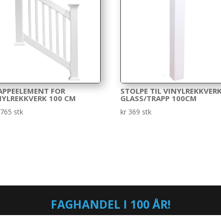
APPEELEMENT FOR
STOLPE TIL VINYLREKKVER
NYLREKKVERK 100 CM
GLASS/TRAPP 100CM
765
stk
kr
369
stk
FAGHANDEL I 100 ÅR!