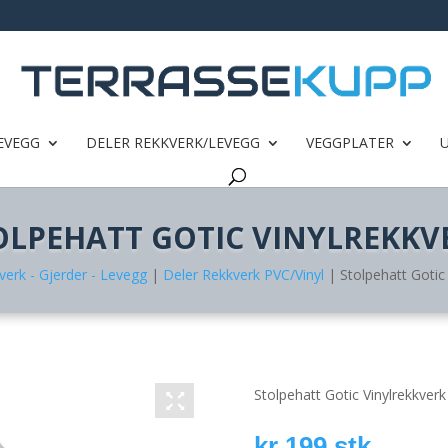
EVEGG
DELER REKKVERK/LEVEGG
VEGGPLATER
OLPEHATT GOTIC VINYLREKKV
verk - Gjerder - Levegg
|
Deler Rekkverk PVC/Vinyl
| Stolpehatt Gotic 
Stolpehatt Gotic Vinylrekkverk
kr
199
stk