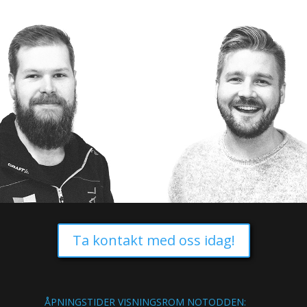
Ta kontakt med oss idag!
ÅPNINGSTIDER VISNINGSROM NOTODDEN: