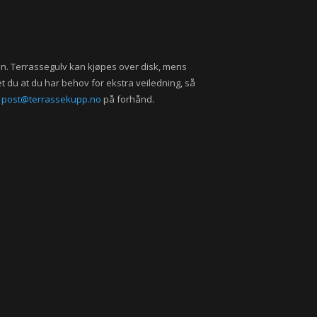
en. Terrassegulv kan kjøpes over disk, mens
et du at du har behov for ekstra veiledning, så
l
post@terrassekupp.no
på forhånd.