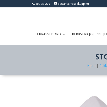
400 33 200
post@terrassekupp.no
TERRASSEBORD
REKKVERK|GJERDE|L
ST
Hjem
|
Rekk