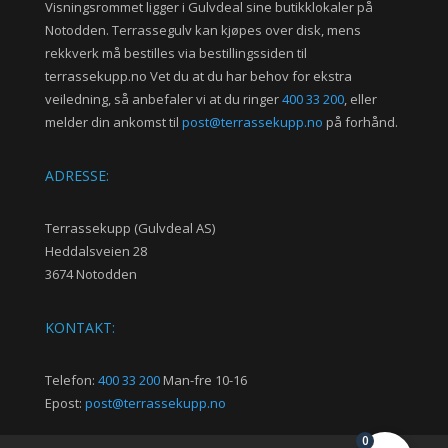
Visningsrommet ligger i Gulvdeal sine butikklokaler på
Notodden. Terrassegulv kan kjøpes over disk, mens
rekkverk må bestilles via bestillingssiden til
terrassekupp.no Vet du at du har behov for ekstra
veiledning, så anbefaler vi at du ringer
400 33 200
, eller
melder din ankomst til
post@terrassekupp.no
på forhånd.
ADRESSE:
Terrassekupp (Gulvdeal AS)
Heddalsveien 28
3674 Notodden
KONTAKT:
Telefon:
400 33 200
Man-fre 10-16
Epost:
post@terrassekupp.no
0