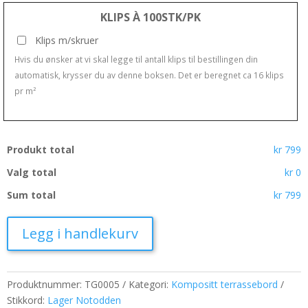
KLIPS À 100STK/PK
Klips m/skruer
Hvis du ønsker at vi skal legge til antall klips til bestillingen din
automatisk, krysser du av denne boksen. Det er beregnet ca 16 klips
pr m²
Produkt total
kr 799
Valg total
kr 0
Sum total
kr 799
Legg i handlekurv
Produktnummer:
TG0005
Kategori:
Kompositt terrassebord
Stikkord:
Lager Notodden