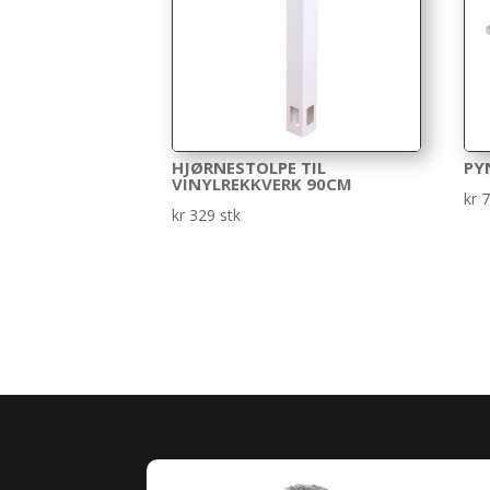
HJØRNESTOLPE TIL
PY
VINYLREKKVERK 90CM
kr
7
kr
329
stk