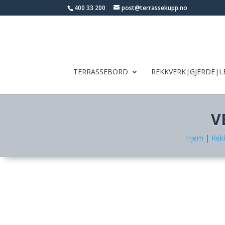
400 33 200
post@terrassekupp.no
TERRASSEBORD
REKKVERK|GJERDE|L
V
Hjem
|
Rekk