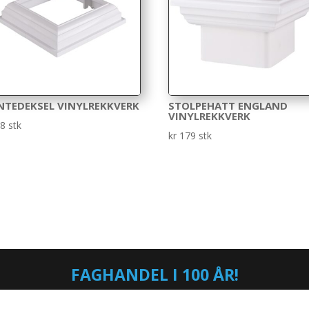
NTEDEKSEL VINYLREKKVERK
STOLPEHATT ENGLAND
VINYLREKKVERK
8
stk
kr
179
stk
FAGHANDEL I 100 ÅR!