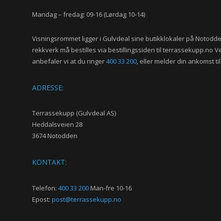
Mandag – fredag: 09-16 (Lørdag 10-14)
Visningsrommet ligger i Gulvdeal sine butikklokaler på Notodd
rekkverk må bestilles via bestillingssiden til terrassekupp.no V
anbefaler vi at du ringer
400 33 200
, eller melder din ankomst ti
ADRESSE:
Terrassekupp (Gulvdeal AS)
Heddalsveien 28
3674 Notodden
KONTAKT:
Telefon:
400 33 200
Man-fre 10-16
Epost:
post@terrassekupp.no