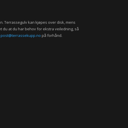
en. Terrassegulv kan kjøpes over disk, mens
et du at du har behov for ekstra veiledning, så
l
post@terrassekupp.no
på forhånd.