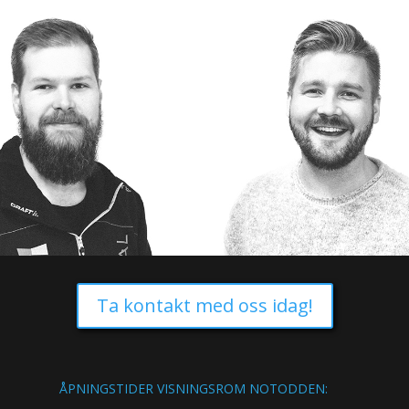
Ta kontakt med oss idag!
ÅPNINGSTIDER VISNINGSROM NOTODDEN: