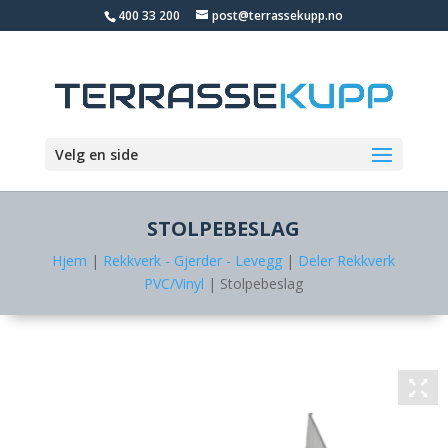
400 33 200
post@terrassekupp.no
Velg en side
STOLPEBESLAG
Hjem
|
Rekkverk - Gjerder - Levegg
|
Deler Rekkverk
PVC/Vinyl
| Stolpebeslag